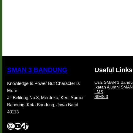
SMAN 3 BANDUNG
Useful Links
Osis SMAN 3 Bandu
Knowledge Is Power But Character Is
Ikatan Alumni SMA
More
LMS
SIMS 3
Jl. Belitung No.8, Merdeka, Kec. Sumur
Bandung, Kota Bandung, Jawa Barat
40113
Instagram
YouTube
TikTok