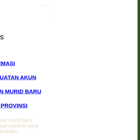
ts
RMASI
UATAN AKUN
N MURID BARU
 PROVINSI
lon murid baru
uar provinsi yang
endaftar…