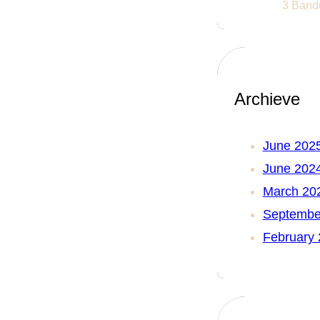
3 Ban
Archieve
June 202
June 202
March 20
Septembe
February