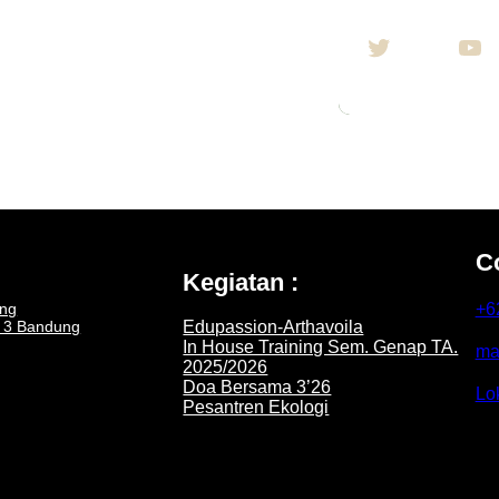
Twitter
YouTube
C
Kegiatan :
ng
+6
N 3 Bandung
Edupassion-Arthavoila
In House Training Sem. Genap TA.
ma
2025/2026
Doa Bersama 3’26
Lo
Pesantren Ekologi