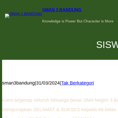
Skip
to
SMAN 3 BANDUNG
content
Knowledge is Power But Character is More
SISW
sman3bandung
|
31/03/2024
|
Tak Berkategori
Kami segenap seluruh keluarga besar SMA Negeri 3 
mengucapkan SELAMAT & SUKSES kepada 68 kelas XI