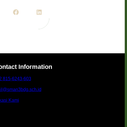
Facebook
LinkedIn
ontact Information
2 815-6243-603
il@sman3bdg.sch.id
kasi Kami