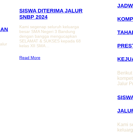
JADW
SISWA DITERIMA JALUR
SNBP 2024
KOMP
Kami segenap seluruh keluarga
AAN
besar SMA Negeri 3 Bandung
TAHA
dengan bangga mengucapkan
SELAMAT & SUKSES kepada 68
alur
PRES
kelas XII SMA…
i
Read More
KEJU
Berikut
kompet
Jalur 
SISW
JALU
Kami s
keluar