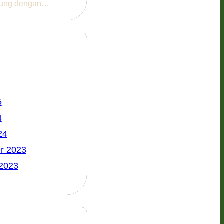
dung dengan…
5
4
24
r 2023
 2023