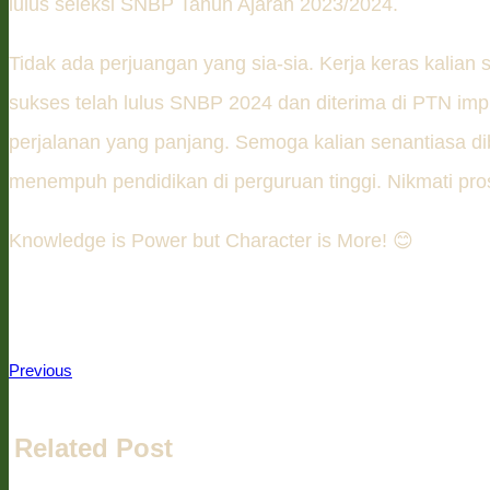
lulus seleksi SNBP Tahun Ajaran 2023/2024.
Tidak ada perjuangan yang sia-sia. Kerja keras kalian
sukses telah lulus SNBP 2024 dan diterima di PTN impi
perjalanan yang panjang. Semoga kalian senantiasa di
menempuh pendidikan di perguruan tinggi. Nikmati pr
Knowledge is Power but Character is More! 😊
Previous
Related Post