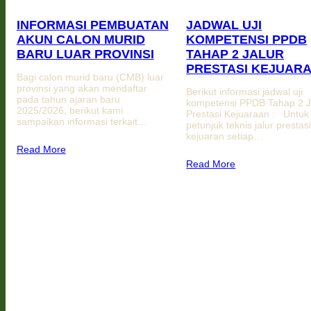
INFORMASI PEMBUATAN
JADWAL UJI
AKUN CALON MURID
KOMPETENSI PPDB
BARU LUAR PROVINSI
TAHAP 2 JALUR
PRESTASI KEJUAR
Bagi calon murid baru (CMB) luar
provinsi yang akan mendaftar
Berikut informasi jadwal uji
pada tahun ajaran baru
kompetensi PPDB Tahap 2 J
2025/2026, berikut kami
Prestasi Kejuaraan : Untuk
sampaikan informasi terkait…
petunjuk teknis jalur prestas
kejuaran setiap…
Read More
Read More