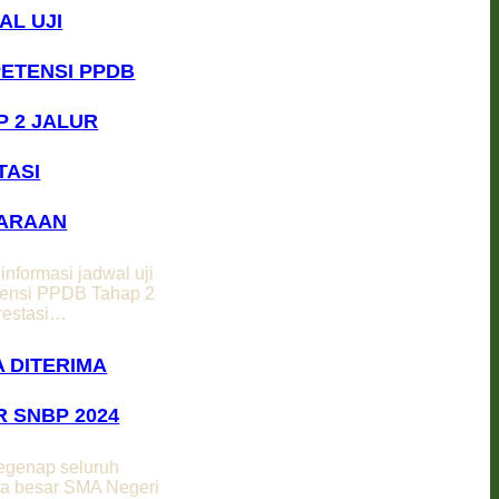
AL UJI
ETENSI PPDB
P 2 JALUR
TASI
ARAAN
 informasi jadwal uji
ensi PPDB Tahap 2
Prestasi…
A DITERIMA
R SNBP 2024
egenap seluruh
ga besar SMA Negeri