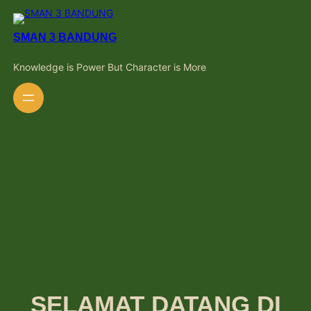
Skip
to
content
SMAN 3 BANDUNG
Knowledge is Power But Character is More
SELAMAT DATANG DI