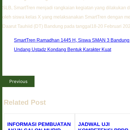
SLB, SmartTren menjadi rangkaian kegiatan yang dilakukan d
oleh siswa kelas X yang melaksanakan SmartTren dengan me
Daarut Tauhiid (DT) Bandung pada tanggal18-20 Februari 202
SmartTren Ramadhan 1445 H, Siswa SMAN 3 Bandung M
Undang Ustadz Kondang Bentuk Karakter Kuat
Previous
Related Post
INFORMASI PEMBUATAN
JADWAL UJI