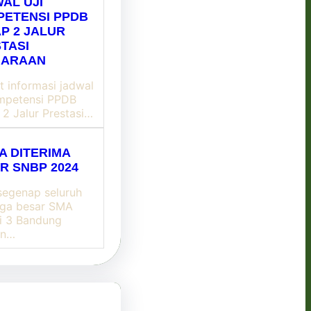
AL UJI
ETENSI PPDB
P 2 JALUR
TASI
UARAAN
t informasi jadwal
ompetensi PPDB
 2 Jalur Prestasi…
A DITERIMA
R SNBP 2024
segenap seluruh
rga besar SMA
i 3 Bandung
an…