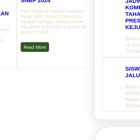
SNBP 2024
JADW
KOMP
Kami segenap seluruh keluarga
AAN
TAHA
besar SMA Negeri 3 Bandung
PRES
dengan bangga mengucapkan
KEJ
SELAMAT & SUKSES kepada 68
Jalur
kelas XII SMA…
k
Beriku
si
uji k
Read More
Tahap
SISW
JALU
Kami 
kelua
Neger
deng