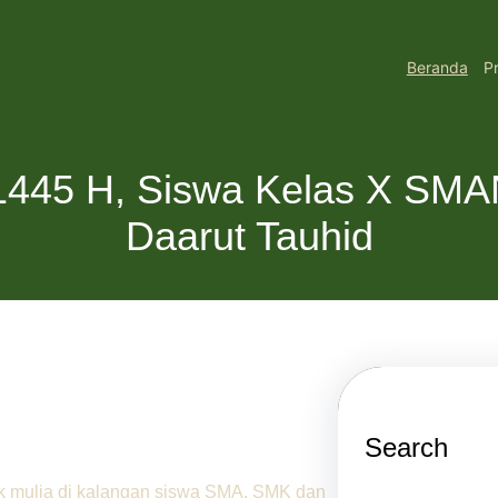
Beranda
Pr
445 H, Siswa Kelas X SMA
Daarut Tauhid
Search
k mulia di kalangan siswa SMA, SMK dan