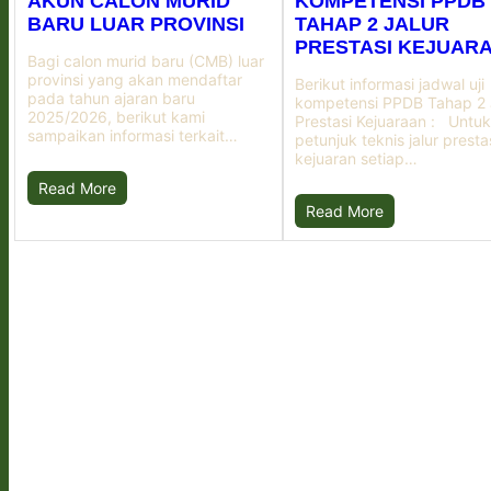
AKUN CALON MURID
KOMPETENSI PPDB
BARU LUAR PROVINSI
TAHAP 2 JALUR
PRESTASI KEJUAR
Bagi calon murid baru (CMB) luar
provinsi yang akan mendaftar
Berikut informasi jadwal uji
pada tahun ajaran baru
kompetensi PPDB Tahap 2 
2025/2026, berikut kami
Prestasi Kejuaraan : Untu
sampaikan informasi terkait…
petunjuk teknis jalur presta
kejuaran setiap…
Read More
Read More