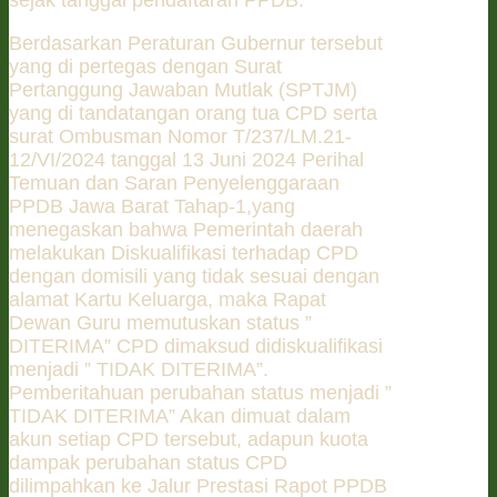
Berdasarkan Peraturan Gubernur tersebut
yang di pertegas dengan Surat
Pertanggung Jawaban Mutlak (SPTJM)
yang di tandatangan orang tua CPD serta
surat Ombusman Nomor T/237/LM.21-
12/VI/2024 tanggal 13 Juni 2024 Perihal
Temuan dan Saran Penyelenggaraan
PPDB Jawa Barat Tahap-1,yang
menegaskan bahwa Pemerintah daerah
melakukan Diskualifikasi terhadap CPD
dengan domisili yang tidak sesuai dengan
alamat Kartu Keluarga, maka Rapat
Dewan Guru memutuskan status ”
DITERIMA” CPD dimaksud didiskualifikasi
menjadi ” TIDAK DITERIMA”.
Pemberitahuan perubahan status menjadi ”
TIDAK DITERIMA” Akan dimuat dalam
akun setiap CPD tersebut, adapun kuota
dampak perubahan status CPD
dilimpahkan ke Jalur Prestasi Rapot PPDB