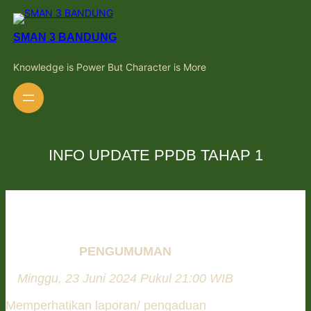
Skip
to
content
SMAN 3 BANDUNG
Knowledge is Power But Character is More
INFO UPDATE PPDB TAHAP 1
PENGUMUMAN
Minggu, 23 Juni 2024 Pukul 21:00 WIB
Memperhatikan laporan/ pengaduan