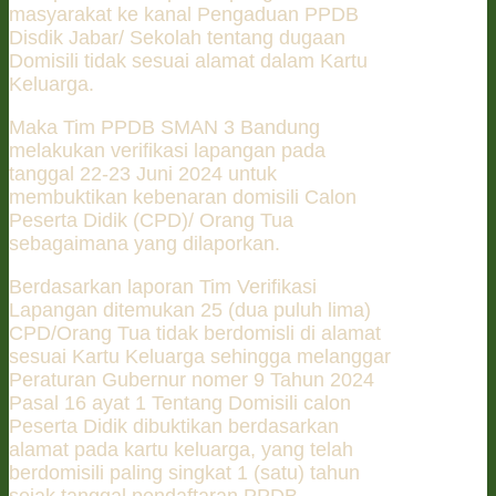
masyarakat ke kanal Pengaduan PPDB
Disdik Jabar/ Sekolah tentang dugaan
Domisili tidak sesuai alamat dalam Kartu
Keluarga.
Maka Tim PPDB SMAN 3 Bandung
melakukan verifikasi lapangan pada
tanggal 22-23 Juni 2024 untuk
membuktikan kebenaran domisili Calon
Peserta Didik (CPD)/ Orang Tua
sebagaimana yang dilaporkan.
Berdasarkan laporan Tim Verifikasi
Lapangan ditemukan 25 (dua puluh lima)
CPD/Orang Tua tidak berdomisli di alamat
sesuai Kartu Keluarga sehingga melanggar
Peraturan Gubernur nomer 9 Tahun 2024
Pasal 16 ayat 1 Tentang Domisili calon
Peserta Didik dibuktikan berdasarkan
alamat pada kartu keluarga, yang telah
berdomisili paling singkat 1 (satu) tahun
sejak tanggal pendaftaran PPDB.