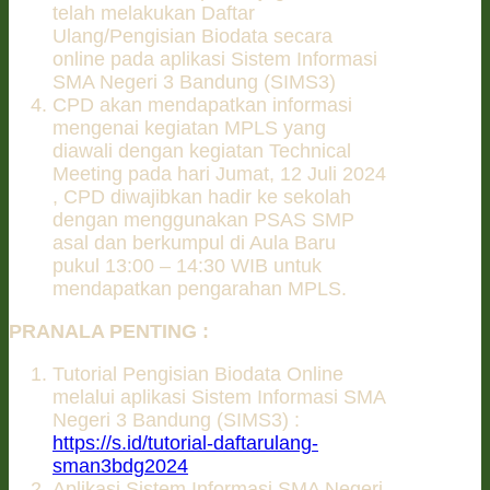
telah melakukan Daftar
Ulang/Pengisian Biodata secara
online pada aplikasi Sistem Informasi
SMA Negeri 3 Bandung (SIMS3)
CPD akan mendapatkan informasi
mengenai kegiatan MPLS yang
diawali dengan kegiatan Technical
Meeting pada hari Jumat, 12 Juli 2024
, CPD diwajibkan hadir ke sekolah
dengan menggunakan PSAS SMP
asal dan berkumpul di Aula Baru
pukul 13:00 – 14:30 WIB untuk
mendapatkan pengarahan MPLS.
PRANALA PENTING :
Tutorial Pengisian Biodata Online
melalui aplikasi Sistem Informasi SMA
Negeri 3 Bandung (SIMS3) :
https://s.id/tutorial-daftarulang-
sman3bdg2024
Aplikasi Sistem Informasi SMA Negeri