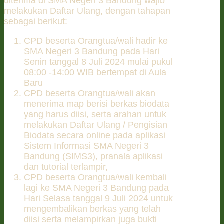
diterima di SMA Negeri 3 Bandung wajib
melakukan Daftar Ulang, dengan tahapan
sebagai berikut:
CPD beserta Orangtua/wali hadir ke
SMA Negeri 3 Bandung pada Hari
Senin tanggal 8 Juli 2024 mulai pukul
08:00 -14:00 WIB bertempat di Aula
Baru
CPD beserta Orangtua/wali akan
menerima map berisi berkas biodata
yang harus diisi, serta arahan untuk
melakukan Daftar Ulang / Pengisian
Biodata secara online pada aplikasi
Sistem Informasi SMA Negeri 3
Bandung (SIMS3), pranala aplikasi
dan tutorial terlampir,
CPD beserta Orangtua/wali kembali
lagi ke SMA Negeri 3 Bandung pada
Hari Selasa tanggal 9 Juli 2024 untuk
mengembalikan berkas yang telah
diisi serta melampirkan juga bukti