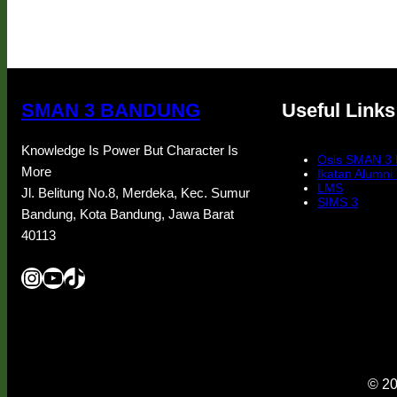
SMAN 3 BANDUNG
Useful Links
Knowledge Is Power But Character Is
Osis SMAN 3
More
Ikatan Alumn
LMS
Jl. Belitung No.8, Merdeka, Kec. Sumur
SIMS 3
Bandung, Kota Bandung, Jawa Barat
40113
Instagram
YouTube
TikTok
© 20