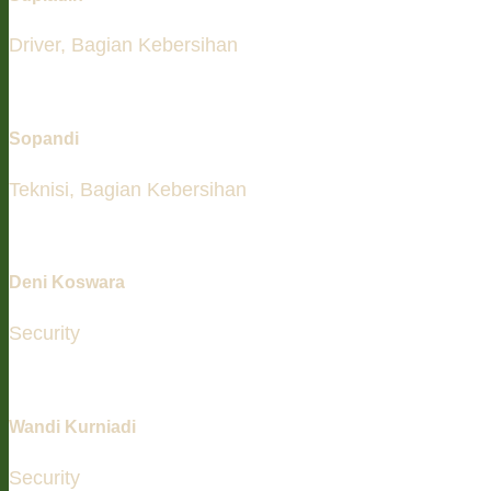
Driver, Bagian Kebersihan
Sopandi
Teknisi, Bagian Kebersihan
Deni Koswara
Security
Wandi Kurniadi
Security