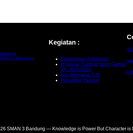
C
Kegiatan :
+6
 Bandung
i SMAN 3 Bandung
Edupassion-Arthavoila
ma
In House Training Sem. Genap
TA. 2025/2026
Lo
Doa Bersama 3’26
Pesantren Ekologi
26 SMAN 3 Bandung — Knowledge is Power But Character is