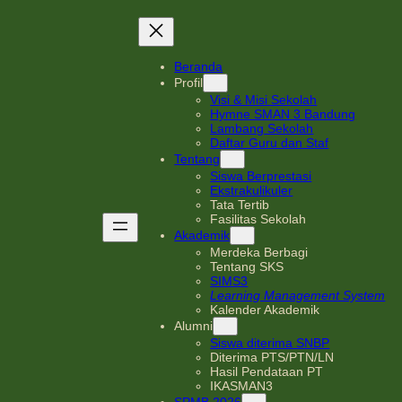
Beranda
Profil
Visi & Misi Sekolah
Hymne SMAN 3 Bandung
Lambang Sekolah
Daftar Guru dan Staf
Tentang
Siswa Berprestasi
Ekstrakulikuler
Tata Tertib
Fasilitas Sekolah
Akademik
Merdeka Berbagi
Tentang SKS
SIMS3
Learning Management System
Kalender Akademik
Alumni
Siswa diterima SNBP
Diterima PTS/PTN/LN
Hasil Pendataan PT
IKASMAN3
SPMB 2026