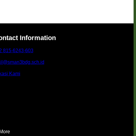
ontact Information
2 815-6243-603
il@sman3bdg.sch.id
kasi Kami
 More