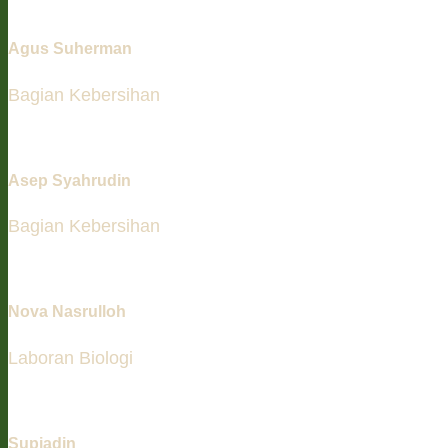
Agus Suherman
Bagian Kebersihan
Asep Syahrudin
Bagian Kebersihan
Nova Nasrulloh
Laboran Biologi
Supiadin