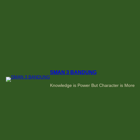
Skip
to
content
SMAN 3 BANDUNG
Knowledge is Power But Character is More