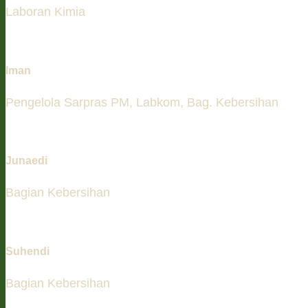
Laboran Kimia
Iman
Pengelola Sarpras PM, Labkom, Bag. Kebersihan
Junaedi
Bagian Kebersihan
Suhendi
Bagian Kebersihan