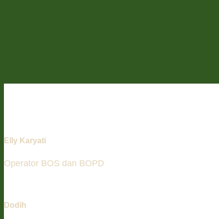
Elly Karyati
Operator BOS dan BOPD
Dodih