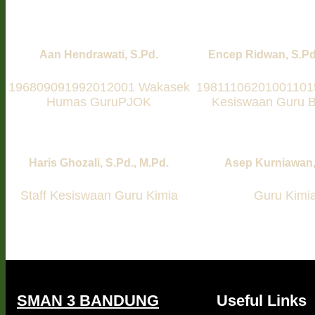
Aan Hendrawati, S.Pd.
Encep Ridwan, S.Pd
196809091992012001 Wakasek
19811106201001101
Humas GuruPJOK
Kesiswaan Guru B
Haris Ghozali, S.Pd., M.Pd.
Asep Kurniawan,
Staff Kesiswaan Guru Kimia
Guru Kimi
SMAN 3 BANDUNG
Useful Links