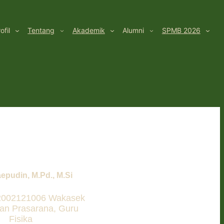
ofil
Tentang
Akademik
Alumni
SPMB 2026
epudin, M.Pd., M.Si
2002121006 Wakasek
an Prasarana, Guru
Fisika