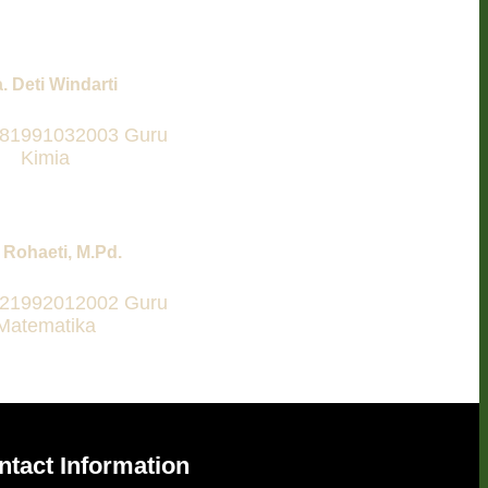
. Deti Windarti
81991032003 Guru
Kimia
i Rohaeti, M.Pd.
21992012002 Guru
Matematika
ntact Information