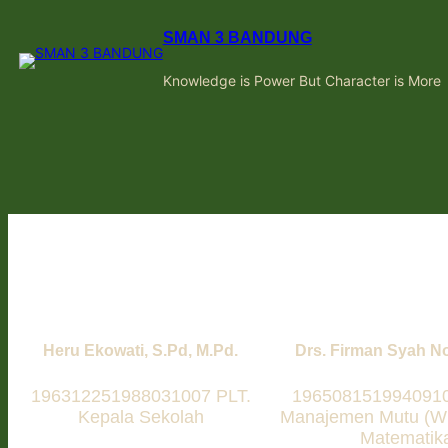
SMAN 3 BANDUNG
Knowledge is Power But Character is More
Heru Ekowati, S.Pd, M.Pd.
Drs. Firman Syah No
196312251988031007 PLT.
1965081519940910
Kepala Sekolah
Manajemen Mutu (W
Matematik