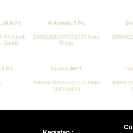
., M.M.Pd
Ai Komala, S.Pd.
Dra
5 Wakasek
196612011989032008 Guru
1966052
. Sunda
Kimia
 S.Pd.
Sucipto, M.Pd.
Tet
a
196504281989031003 Guru
1969070
Matematika
Co
Kegiatan :