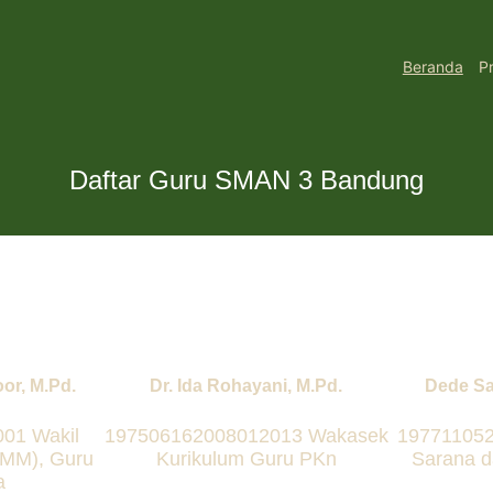
Beranda
Pr
Daftar Guru SMAN 3 Bandung
or, M.Pd.
Dr. Ida Rohayani, M.Pd.
Dede Sa
01 Wakil
197506162008012013 Wakasek
19771105
MM), Guru
Kurikulum Guru PKn
Sarana d
a