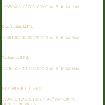
196504081987031008 Guru B. Indonesia
Dra. Yattini, M.Pd.
196810051993032007 Guru B. Indonesia
Yudianto, S.Pd.
197905172014101002 Guru B. Indonesia
Lela Siti Nurlaila, S.Pd
198905212023212017 Staff Kurikulum
Guru B. Indonesia