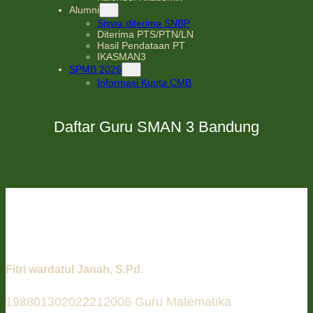
Alumni
Siswa diterima SNBP
Diterima PTS/PTN/LN
Hasil Pendataan PT
IKASMAN3
SPMB 2026
Informasi Kuota CMB
Daftar Guru SMAN 3 Bandung
Fitri wardatul Janah, S.Pd.
198801302022212006 Guru Matematika