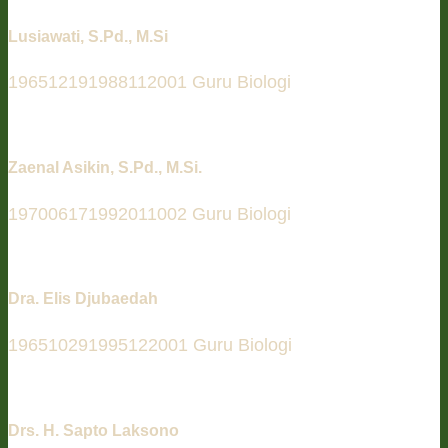
Lusiawati, S.Pd., M.Si
196512191988112001 Guru Biologi
Zaenal Asikin, S.Pd., M.Si.
197006171992011002 Guru Biologi
Dra. Elis Djubaedah
196510291995122001 Guru Biologi
Drs. H. Sapto Laksono