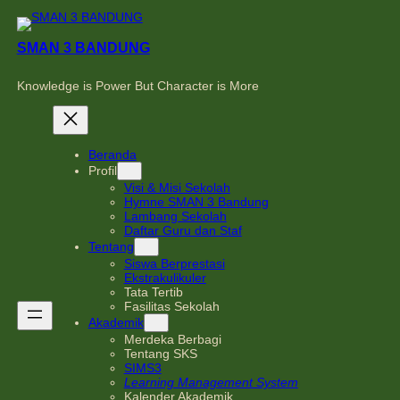
Skip
to
content
SMAN 3 BANDUNG
Knowledge is Power But Character is More
Beranda
Profil
Visi & Misi Sekolah
Hymne SMAN 3 Bandung
Lambang Sekolah
Daftar Guru dan Staf
Tentang
Siswa Berprestasi
Ekstrakulikuler
Tata Tertib
Fasilitas Sekolah
Akademik
Merdeka Berbagi
Tentang SKS
SIMS3
Learning Management System
Kalender Akademik