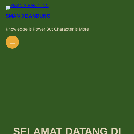
Skip
to
content
SMAN 3 BANDUNG
Knowledge is Power But Character is More
SELAMAT DATANG DI